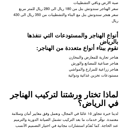
صبة الارض وباقي التشطيبات
سعر الهناجر سندوتش بنل من 180 ريال الى 280 ريال للمتر مربع
سعر هنجر سندوتش بنل مع البناء والتشطيبات من 350 ريال الى 430
ريال
أنواع الهناجر والمستودعات التي ننفذها
بالرياض
نقوم ببناء أنواع متعددة من الهناجر:
هناجر تجارية للمعارض والمخازن
هناجر صناعية للمصانع والورش
هناجر زراعية للمزارع والمواشي
مستودعات تخزين غذائية ودوائية
لماذا تختار ورشتنا لتركيب الهناجر
في الرياض؟
لدينا خبرة تتجاوز ١٥ عامًا في المجال، ونعمل وفق معايير أمان وسلامة
معتمدة. نوفّر خدمات ما بعد التركيب تشمل الصيانة الدورية والترميم
عند الحاجة. كما نُقدّم استشارات مجانية في اختيار التصميم الأنسب