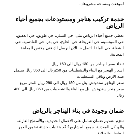
لموقعك ومساحة مشروعك.
خدمة تركيب هناجر ومستودعات بجميع أحياء
الرياض
نغطي جميع أحياء الرياض مثل: حي السلي، حي طويق، حي العقيق،
حي المونسية، حي العريجاء، حي الخليج، حي بدر، حي القادسية، حي
الشفاء، حي الملقا. اتصل بنا الآن لنرسل لك فني مختص للمعاينة
المجانية.
تبداء سعر الهناجر من 130 ريال الى 160 ريال
اسعار الهنجر مع البناء والتشطيبات من 250ريال الى 350 ريال يشمل
صبة الارض وباقي التشطيبات
سعر الهناجر سندوتش بنل من 180 ريال الى 280 ريال للمتر مربع
سعر هنجر سندوتش بنل مع البناء والتشطيبات من 350 ريال الى 430
ريال
ضمان وجودة في بناء الهناجر بالرياض
نلتزم بتقديم ضمان شامل على الأعمال الحديدية، والأسطح العازلة،
والهياكل المعدنية. جميع المشاريع تُنفّذ بتقنيات حديثة تضمن العمر
الطويل والصلابة.