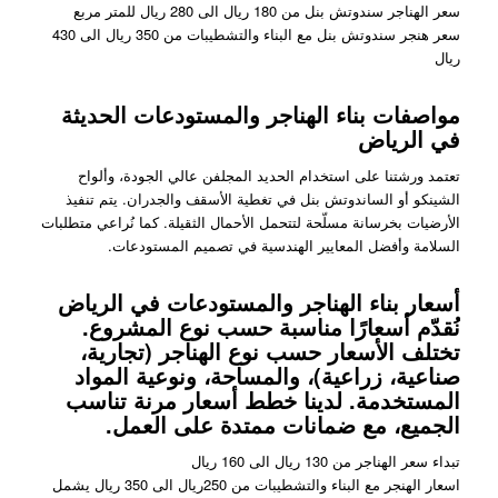
سعر الهناجر سندوتش بنل من 180 ريال الى 280 ريال للمتر مربع
سعر هنجر سندوتش بنل مع البناء والتشطيبات من 350 ريال الى 430
ريال
مواصفات بناء الهناجر والمستودعات الحديثة
في الرياض
تعتمد ورشتنا على استخدام الحديد المجلفن عالي الجودة، وألواح
الشينكو أو الساندوتش بنل في تغطية الأسقف والجدران. يتم تنفيذ
الأرضيات بخرسانة مسلّحة لتتحمل الأحمال الثقيلة. كما نُراعي متطلبات
السلامة وأفضل المعايير الهندسية في تصميم المستودعات.
أسعار بناء الهناجر والمستودعات في الرياض
نُقدّم أسعارًا مناسبة حسب نوع المشروع.
تختلف الأسعار حسب نوع الهناجر (تجارية،
صناعية، زراعية)، والمساحة، ونوعية المواد
المستخدمة. لدينا خطط أسعار مرنة تناسب
الجميع، مع ضمانات ممتدة على العمل.
تبداء سعر الهناجر من 130 ريال الى 160 ريال
اسعار الهنجر مع البناء والتشطيبات من 250ريال الى 350 ريال يشمل