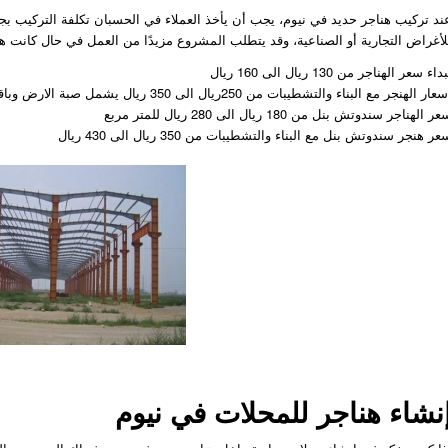
ند تركيب هناجر حديد في نيوم، يجب أن يأخذ العملاء في الحسبان تكلفة التركيب بجا
لأغراض التجارية أو الصناعية، وقد يتطلب المشروع مزيدًا من العمل في حال كانت هنا
داء سعر الهناجر من 130 ريال الى 160 ريال
عار الهنجر مع البناء والتشطيبات من 250ريال الى 350 ريال يشمل صبة الارض وباقي التشطيبات
ر الهناجر سندوتش بنل من 180 ريال الى 280 ريال للمتر مربع
ر هنجر سندوتش بنل مع البناء والتشطيبات من 350 ريال الى 430 ريال
نشاء هناجر للمحلات في نيوم