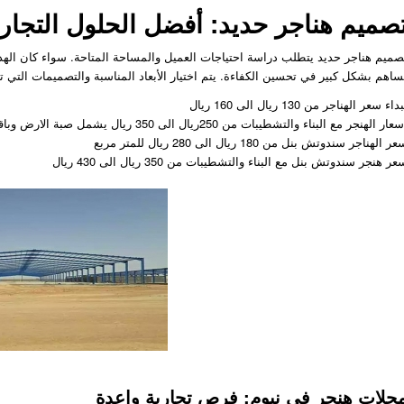
صميم هناجر حديد: أفضل الحلول التجاري
صميم هناجر حديد يتطلب دراسة احتياجات العميل والمساحة المتاحة. سواء كان الهدف 
ساهم بشكل كبير في تحسين الكفاءة. يتم اختيار الأبعاد المناسبة والتصميمات التي تض
داء سعر الهناجر من 130 ريال الى 160 ريال
عار الهنجر مع البناء والتشطيبات من 250ريال الى 350 ريال يشمل صبة الارض وباقي التشطيبات
ر الهناجر سندوتش بنل من 180 ريال الى 280 ريال للمتر مربع
ر هنجر سندوتش بنل مع البناء والتشطيبات من 350 ريال الى 430 ريال
حلات هنجر في نيوم: فرص تجارية واعدة