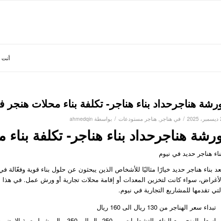
أنت ه
رشة هناجرحداد بناء هناجر- تكلفة بناء محلات هنجر ف
/
/
202
في
هناجر
,
هناجر مستودعات
بواسطة
ahmedqin
رشة هناجرحداد بناء هناجر- تكلفة بناء 
ناء هناجر حديد في نيوم
عد بناء هناجر حديد خيارًا مثاليًا للأشخاص الذين يبحثون عن حلول بناء قوية وفعّالة
لأغراض، سواء كانت لتخزين المعدات أو إقامة محلات تجارية أو ورش عمل. في هذا الم
لتي تقدمها للمشاريع التجارية في نيوم.
تبداء سعر الهناجر من 130 ريال الى 160 ريال
اسعار الهنجر مع البناء والتشطيبات من 250ريال الى 350 ريال يشمل صبة الارض وباقي التشطيبات