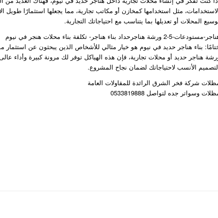
ذا كنت تفكر في إنشاء محلات تجارية داخل هناجر حديد في نيوم، فهناك العديد من ال
لاستخدامات، مثل استخدامها كمخازن أو مكاتب تجارية، مما يجعلها استثمارًا طويل ا
وسيع المحلات أو تعديلها بما يتناسب مع احتياجاتك التجارية.
ر-مستودعات-5-2 ورشة هناجرحداد بناء هناجر- تكلفة بناء محلات هنجر في نيوم
تامًا: بناء هناجر حديد في نيوم هو خيار مثالي للأشخاص الذين يبحثون عن استثمار
رشة هناجر حديد أو محلات تجارية، فإن هذه الهياكل توفر لك مرونة كبيرة وأداء عالى ال
لتصميم الأنسب لاحتياجاتك لضمان نجاح المشروع.
ظلات شركة فخر الشرق الرائدة للمقاولات العامة
ظلات وسواتر جده لتواصل 0533819888