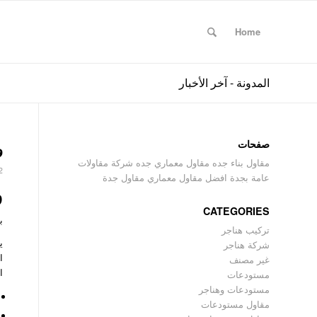
Home
المدونة - آخر الأخبار
صفحات
و
مقاول بناء جده مقاول معماري جده شركة مقاولات
2 ديسمبر، 5
عامة بجدة افضل مقاول معماري مقاول جدة
و
CATEGORIES
ب
تركيب هناجر
ي
شركة هناجر
ا
غير مصنف
ا
مستودعات
مستودعات وهناجر
مقاول مستودعات