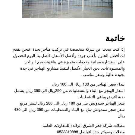
خاتمة
إذا كنت تبحث عن شركة متخصصة في تركيب هناجر بجدة، فنحن نقدم
لك أفضل الحلول بأعلى جودة وأفضل الأسعار. اتصل بنا اليوم للحصول
على استشارة مجانية وخدمات متميزة في بناء وتصميم الهناجر
والمستودعات. نحن الخيار الأفضل لتنفيذ مشاريع الهناجر في جدة
بجودة عالية وسعر مناسب.
تبداء سعر الهناجر من 130 ريال الى 160 ريال
اسعار الهنجر مع البناء والتشطيبات من 250ريال الى 350 ريال يشمل
صبة الارض وباقي التشطيبات
سعر الهناجر سندوتش بنل من 180 ريال الى 280 ريال للمتر مربع
سعر هنجر سندوتش بنل مع البناء والتشطيبات من 350 ريال الى 430
ريال
مظلات شركة فخر الشرق الرائدة للمقاولات العامة
مظلات وسواتر جده لتواصل 0533819888