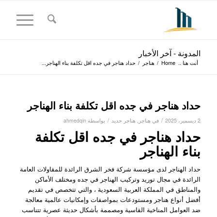
المدونة - آخر الأخبار
أنت هنا ..
Home
/
هناجر
/
حداد هناجر في جده اقل تكلفة بناء الهناجر...
حداد هناجر في جده اقل تكلفة بناء الهناجر
/
/
2 ديسمبر، 2025
في
هناجر
,
هناجر حديد
بواسطة
ahmedqin
حداد هناجر في جده اقل تكلفة
بناء الهناجر
حداد الهناجر لدى مؤسسة شركة فخر الشرق الرائدة للمقاولات العامة
الرائدة في مجال توريد وتركيب الهناجر في جده ومختلف الأماكن
والمناطق في المملكة العربية السعودية ، والتي تتخصص في تقديم
أفضل أنواع هناجر ومستودعات بمواصفات وإمكانيات عالمية معالجة
ضد العوامل المناخية القاسية ومصممة بأشكال حديثة عصرية تتناسب