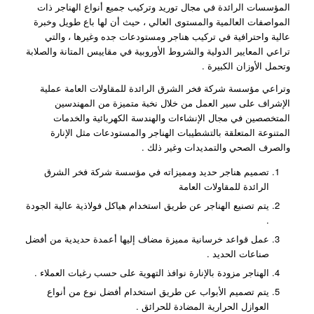
المؤسسات الرائدة في مجال توريد وتركيب جميع أنواع الهناجر ذات
المواصفات العالمية والمستوى العالي ، حيث أن لها باع طويل وخبرة
عالية واحترافية في تركيب هناجر ومستودعات جده وغيرها ، والتي
تراعي المعايير الدولية والشروط الأوروبية في مقاييس المتانة والصلابة
وتحمل الأوزان الكبيرة .
وتراعي مؤسسة شركة فخر الشرق الرائدة للمقاولات العامة عملية
الإشراف على سير العمل من خلال نخبة متميزة من المهندسين
المتخصصين في مجال الإنشاءات والهندسة الكهربائية والخدمات
المتنوعة المتعلقة بالتشطيبات الهناجر والمستودعات مثل الإنارة
والصرف الصحي والتمديدات وغير ذلك .
تصميم هناجر حديد ومميزاته في مؤسسة شركة فخر الشرق
الرائدة للمقاولات العامة
يتم تصنيع الهناجر عن طريق استخدام هياكل فولاذية عالية الجودة
.
عمل قواعد خرسانية مميزة مضاف إليها أعمدة حديدية من أفضل
صناعات الحديد .
الهناجر مزودة بالإنارة نوافذ التهوية على حسب رغبات العملاء .
يتم تصميم الأبواب عن طريق استخدام أفضل نوع من أنواع
العوازل الحرارية المضادة للحرائق .