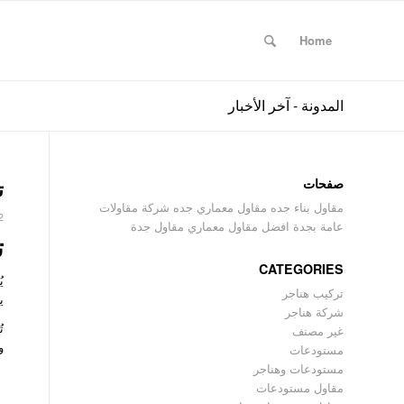
Home
المدونة - آخر الأخبار
صفحات
ت
مقاول بناء جده مقاول معماري جده شركة مقاولات
2 ديسمبر، 5
عامة بجدة افضل مقاول معماري مقاول جدة
ت
CATEGORIES
ي
تركيب هناجر
ي
شركة هناجر
ت
غير مصنف
و
مستودعات
مستودعات وهناجر
مقاول مستودعات