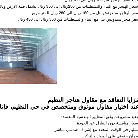
عار الهنجر مع البناء والتشطيبات من 250ريال الى 350 ريال يشمل صبة الارض وباقي التشطيبات
ر الهناجر سندوتش بنل من 180 ريال الى 280 ريال للمتر مربع
ر هنجر سندوتش بنل مع البناء والتشطيبات من 350 ريال الى 430 ريال
زايا التعاقد مع مقاول هناجر النظيم
ند اختيار مقاول موثوق ومتخصص في حي النظيم، فإن
نفيذ مشروعك وفق المعايير الهندسية المعتمدة
سعار منافسة دون التنازل عن الجودة
سليم في الوقت المحدد مع إشراف هندسي مباشر
مان حقيقي على المواد والتركيب