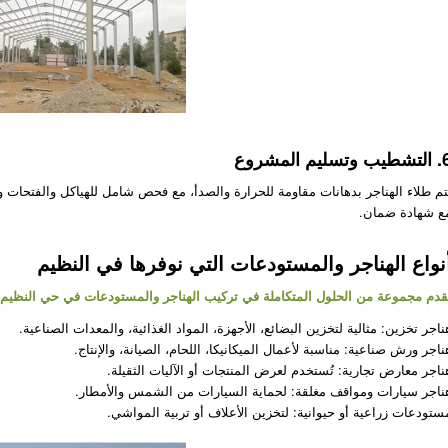
وتسليم المشروع
تم طلاء الهناجر بدهانات مقاومة للحرارة والصدأ، مع فحص شامل للهياكل والفتحات و
ع شهادة ضمان.
نواع الهناجر والمستودعات التي نوفرها في النظيم
قدم مجموعة من الحلول المتكاملة في تركيب الهناجر والمستودعات في حي النظيم، 
ناجر تخزين: مثالية لتخزين البضائع، الأجهزة، المواد الغذائية، والمعدات الصناعية.
ناجر ورش صناعية: مناسبة لأعمال الميكانيكا، اللحام، الصيانة، والإنتاج.
ناجر معارض تجارية: تُستخدم لعرض المنتجات أو الآليات الثقيلة.
ناجر سيارات ومواقف مغلقة: لحماية السيارات من الشمس والأمطار.
ستودعات زراعية أو حيوانية: لتخزين الأعلاف أو تربية المواشي.