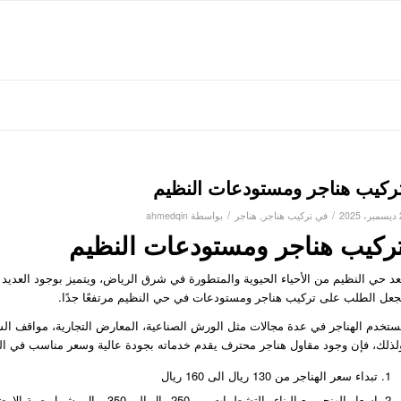
ركيب هناجر ومستودعات النظيم
/
/
202
في
تركيب هناجر
,
هناجر
بواسطة
ahmedqin
ركيب هناجر ومستودعات النظيم
ُعد حي النظيم من الأحياء الحيوية والمتطورة في شرق الرياض، ويتميز بوجود العديد 
جعل الطلب على تركيب هناجر ومستودعات في حي النظيم مرتفعًا جدًا.
ُستخدم الهناجر في عدة مجالات مثل الورش الصناعية، المعارض التجارية، مواقف ال
لذلك، فإن وجود مقاول هناجر محترف يقدم خدماته بجودة عالية وسعر مناسب في النظي
تبداء سعر الهناجر من 130 ريال الى 160 ريال
اسعار الهنجر مع البناء والتشطيبات من 250ريال الى 350 ريال يشمل صبة الارض وباقي التشطيبات