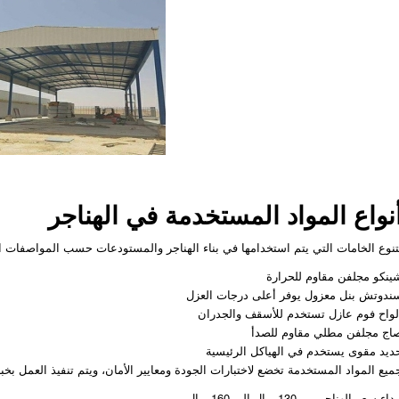
نواع المواد المستخدمة في الهناجر
تنوع الخامات التي يتم استخدامها في بناء الهناجر والمستودعات حسب المواصفات ال
ينكو مجلفن مقاوم للحرارة
ندوتش بنل معزول يوفر أعلى درجات العزل
لواح فوم عازل تستخدم للأسقف والجدران
اج مجلفن مطلي مقاوم للصدأ
ديد مقوى يستخدم في الهياكل الرئيسية
ميع المواد المستخدمة تخضع لاختبارات الجودة ومعايير الأمان، ويتم تنفيذ العمل بخب
داء سعر الهناجر من 130 ريال الى 160 ريال